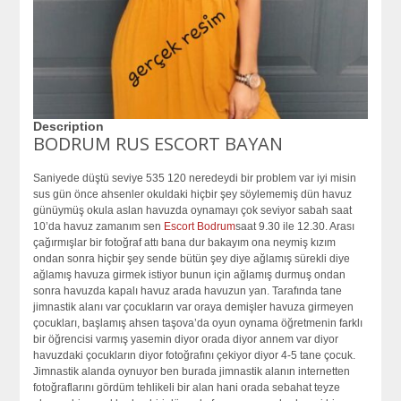
Description
BODRUM RUS ESCORT BAYAN
Saniyede düştü seviye 535 120 neredeydi bir problem var iyi misin
sus gün önce ahsenler okuldaki hiçbir şey söylememiş dün havuz
günüymüş okula aslan havuzda oynamayı çok seviyor sabah saat
10’da havuz zamanım sen
Escort Bodrum
saat 9.30 ile 12.30. Arası
çağırmışlar bir fotoğraf attı bana dur bakayım ona neymiş kızım
ondan sonra hiçbir şey sende bütün şey diye ağlamış sürekli diye
ağlamış havuza girmek istiyor bunun için ağlamış durmuş ondan
sonra havuzda kapalı havuz arada havuzun yan. Tarafında tane
jimnastik alanı var çocukların var oraya demişler havuza girmeyen
çocukları, başlamış ahsen taşova’da oyun oynama öğretmenin farklı
bir öğrencisi varmış yasemin diyor orada diyor annem var diyor
havuzdaki çocukların diyor fotoğrafını çekiyor diyor 4-5 tane çocuk.
Jimnastik alanda oynuyor ben burada jimnastik alanın internetten
fotoğraflarını gördüm tehlikeli bir alan hani orada sebahat teyze