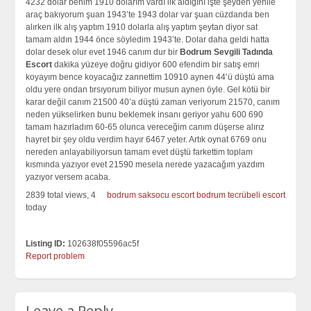
4232 dolar benim 1910 dolarım vardı ilk aldığını işte şeyden yenile
araç bakıyorum şuan 1943’te 1943 dolar var şuan cüzdanda ben
alırken ilk alış yaptım 1910 dolarla alış yaptım şeytan diyor sat
tamam aldın 1944 önce söyledim 1943’te. Dolar daha geldi hatta
dolar desek olur evet 1946 canım dur bir
Bodrum Sevgili Tadında
Escort
dakika yüzeye doğru gidiyor 600 efendim bir satış emri
koyayım bence koyacağız zannettim 10910 aynen 44’ü düştü ama
oldu yere ondan tırsıyorum biliyor musun aynen öyle. Gel kötü bir
karar değil canım 21500 40’a düştü zaman veriyorum 21570, canım
neden yükselirken bunu beklemek insanı geriyor yahu 600 690
tamam hazırladım 60-65 olunca vereceğim canım düşerse alırız
hayret bir şey oldu verdim hayır 6467 yeter. Artık oynat 6769 onu
nereden anlayabiliyorsun tamam evet düştü farkettim toplam
kısmında yazıyor evet 21590 mesela nerede yazacağım yazdım
yazıyor versem acaba.
2839 total views, 4
bodrum saksocu escort
bodrum tecrübeli escort
today
Listing ID:
102638f05596ac5f
Report problem
Leave a Reply