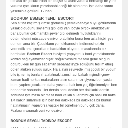
olmasa bir çocuklardan biri düşse kafasını vurursa herhangi bir yere
vurursa çocukların yararlanabileceği bir alan orası işte daha sonra
yasemin’e götürdü. Günah.
BODRUM ESMER TENLİ ESCORT
Sen altına kaçırmış kimse görmemiş yemekhaneye suyu götürmenin
yasak olduğunu söylemiş gibi gibi yani böyle birçok anekdot var
bana bunlar çok mantıklı şeyler gibi gelmedi mutluluklarını
götürmelerini müsaade etmiyor olabilirler buna ben asla hiçbir şey
demem ama biz. Çocukların yemekhanesini indirmesine izin
vermedik ama çocukların bardakları oluyordu masalarında biz
bardakları
Bodrum Escort
takviyesi yapıyorduk hani yemekhanede
kontrol sağlayamazlar dışarı soğuk vesaire mesela gene bir gün
götürdükleri bir gün sabahtan sebahat teyze soluğunu teslim etmiş
öğlen alırken suluğu suluk. Hala aynı seviyede imiş çocuk bir yudum
bile içmemiş bunları hatırlatmak lazım, hadi bakalım şimdi içmeyi
zaman hadi herkes mataraların alsın sularımızı içiyoruz ben yaşta
bunu yaptım çocukların daha yaşında bak ben yaş öğretmeniyim ben
her dersin sonunda. Her dersin sonu dedim her dakikalık dersin
sonunda işte masa bir masa hadi kalkın sularımızı için nasıl bir hafta
1/4 kalkın sularımızı için ben her dakikada bir dakikada bir bunun
hatırlatmasını yapıyorsa yaştaki bir öğretmen bunu çok daha.
Fazlasını yapmalı yeni yol geziyor.
BODRUM SEVGİLİ TADINDA ESCORT