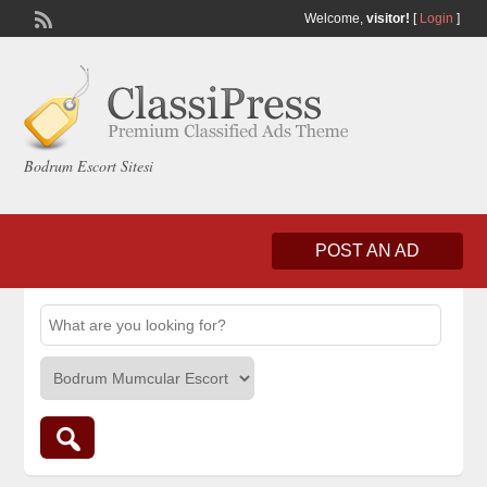
Welcome,
visitor!
[
Login
]
Bodrum Escort Sitesi
POST AN AD